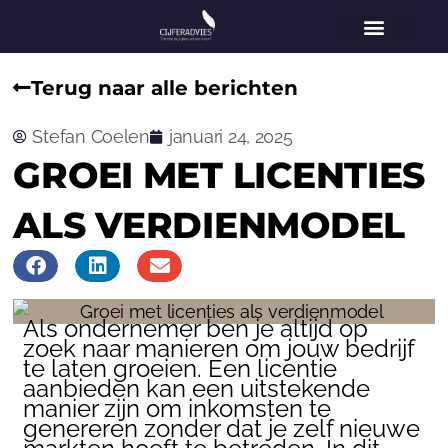
Home
Vestigingen
Voor wie
Diensten
Specialisaties
Over ons
Nieuws
Contact
Terug naar alle berichten
Stefan Coelen
januari 24, 2025
GROEI MET LICENTIES
ALS VERDIENMODEL
Als ondernemer ben je altijd op
zoek naar manieren om jouw bedrijf
te laten groeien. Een licentie
aanbieden kan een uitstekende
manier zijn om inkomsten te
genereren zonder dat je zelf nieuwe