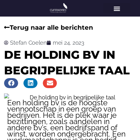
Home
Vestigingen
Voor wie
Diensten
Specialisaties
Over ons
Nieuws
Contact
Terug naar alle berichten
Stefan Coelen
mei 24, 2023
DE HOLDING BV IN
BEGRIJPELIJKE TAAL
Een holding bv is de hoogste
vennootschap in een groep van
bedrijven. Het is de plek waar je
bezittingen, zoals aandelen in
andere bv’s, een bedrijfspand of
winst, worden ondergebracht. Een