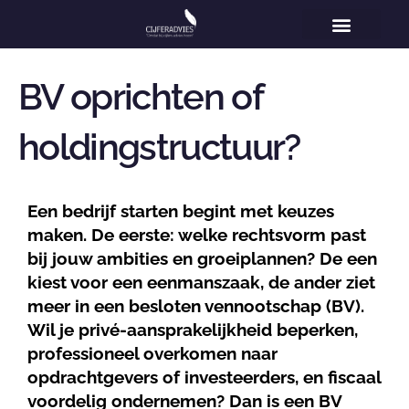
Home
Vestigingen
Voor wie
Diensten
Specialisaties
Over ons
Nieuws
Contact
BV oprichten of
holdingstructuur?
Een bedrijf starten begint met keuzes
maken. De eerste: welke rechtsvorm past
bij jouw ambities en groeiplannen? De een
kiest voor een eenmanszaak, de ander ziet
meer in een besloten vennootschap (BV).
Wil je privé-aansprakelijkheid beperken,
professioneel overkomen naar
opdrachtgevers of investeerders, en fiscaal
voordelig ondernemen? Dan is een BV