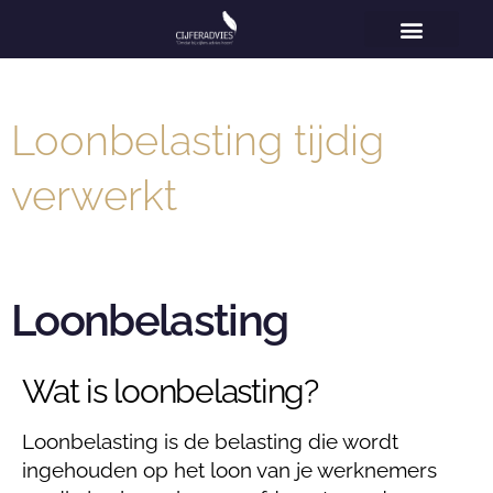
Home
Vestigingen
Voor wie
Diensten
Specialisaties
Over ons
Nieuws
Contact
Loonbelasting tijdig
verwerkt
Loonbelasting
Wat is loonbelasting?
Loonbelasting is de belasting die wordt
ingehouden op het loon van je werknemers