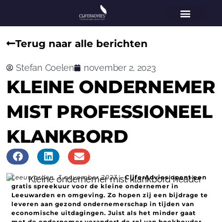
Home
Vestigingen
Voor wie
Diensten
Specialisaties
Over ons
Nieuws
Contact
Terug naar alle berichten
Stefan Coelen
november 2, 2023
KLEINE ONDERNEMER
MIST PROFESSIONEEL
KLANKBORD
Leeuwarden, 3 november 2023 –
CijferAdvies opent een
gratis spreekuur voor de kleine ondernemer in
Leeuwarden en omgeving. Zo hopen zij een bijdrage te
leveren aan gezond ondernemerschap in tijden van
economische uitdagingen. Juist als het minder gaat
met de ondernemer verandert de rol van boekhouder