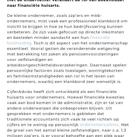
naar financiële huisarts.
De kleine ondernemer, zoals zzp’ers en mkb-
ondernemers, mist vaak een professioneel klankbord om
inzicht te krijgen in hoe ze hun bedrijfsvoering kunnen
verbeteren. Ze zijn vaak gefocust op directe inkomsten
en besteden minder aandacht aan hun
financiële
. Toch is dit aspect van het ondernemerschap
huishouding
essentieel. Vooral gezien de veranderende wetgeving
met betrekking tot zaken als pensioenvoorzieningen
voor zelfstandigen en
arbeidsongeschiktheidsverzekeringen. Daarnaast spelen
persoonlijke factoren zoals toeslagen, woningtekorten
en familieomstandigheden een rol in het leven van
ondernemers, waarbij een klankbord zeer wenselijk is.
CijferAdvies heeft zich ontwikkeld als een financiële
huisarts voor ondernemers. Hoewel financiële kwesties
vaak aan bod komen in de administratie, zijn er tal van
andere onderwerpen die onbesproken blijven. Uit
gesprekken met ondernemers is gebleken dat
traditionele accountants zich vaak te veel richten op
cijfers en te weinig op persoonlijk
. Met
ondernemersadvies
de groei van het aantal kleine zelfstandigen, naar c.a. 1,3
miljoen zzp’ers, is er vooral behoefte aan een plek waar