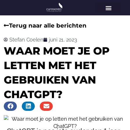
Home
Vestigingen
Voor wie
Diensten
Specialisaties
Over ons
Nieuws
Contact
Terug naar alle berichten
Stefan Coelen
juni 21, 2023
WAAR MOET JE OP
LETTEN MET HET
GEBRUIKEN VAN
CHATGPT?