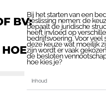
Bij het starten van een bed
F BV:
beslissing nemen: de keuz
bepaalt de juridische str
heeft invloed op verschil
bedrijfsvoering. Voor vee
deze keuze wat moeilijk zi
 HOE
zijn wordt er vaak gekoz
de besloten vennootschap (
hoe kies je?
Inhoud