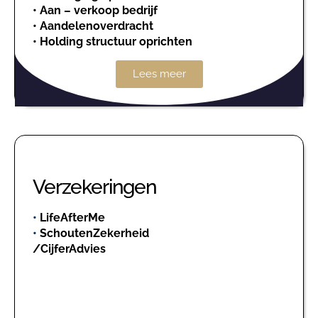
•
Aan – verkoop bedrijf
•
Aandelenoverdracht
•
Holding structuur oprichten
Lees meer
Verzekeringen
•
LifeAfterMe
•
SchoutenZekerheid
/CijferAdvies