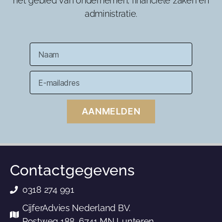
het gebied van ondernemen, financiële zaken en
administratie.
AANMELDEN
Contactgegevens
0318 274 991
CijferAdvies Nederland BV.
Postweg 188, 6741 MN Lunteren